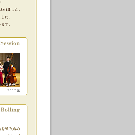
の
行われました。
ました。
います。
合を試み始め