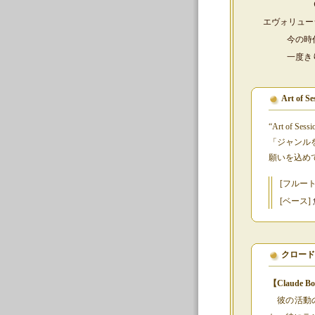
エヴォリュー
今の時
一度き
Art of
“Art of
「ジャンル
願いを込め
[フルート
[ベース]
クロード
【Claude Bol
彼の活動