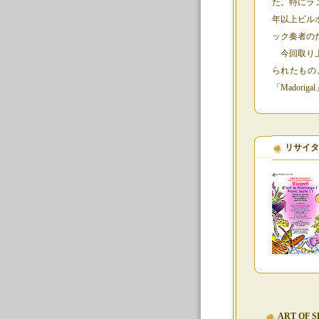
た。特にラ
年以上ビルボ
ック奏者の
今回取り上
られたもの
「Madoriga
リサイタ
ART OF