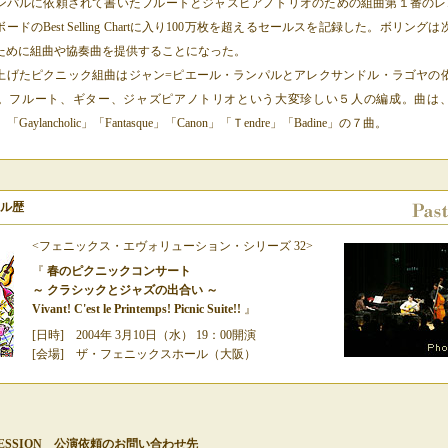
ンパルに依頼されて書いたフルートとジャスピアノトリオのための組曲第１番のレ
ードのBest Selling Chartに入り100万枚を超えるセールスを記録した。ボリング
ために組曲や協奏曲を提供することになった。
げたピクニック組曲はジャン=ピエール・ランパルとアレクサンドル・ラゴヤの
。フルート、ギター、ジャズピアノトリオという大変珍しい５人の編成。曲は、「R
l」「Gaylancholic」「Fantasque」「Canon」「Ｔendre」「Badine」の７曲。
ル歴
<フェニックス・エヴォリューション・シリーズ 32>
『
春のピクニックコンサート
～
クラシックとジャズの出合い
～
Vivant! C'est le Printemps! Picnic Suite!!
』
[日時] 2004年 3月10日（水） 19：00開演
[会場] ザ・フェニックスホール（大阪）
 SESSION 公演依頼のお問い合わせ先