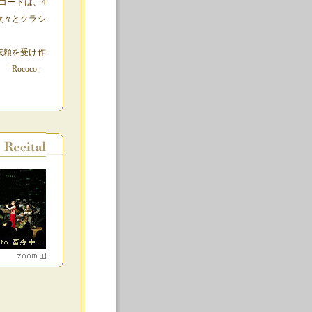
コードは、4
は次々とクラシ
依頼を受け作
ococo」