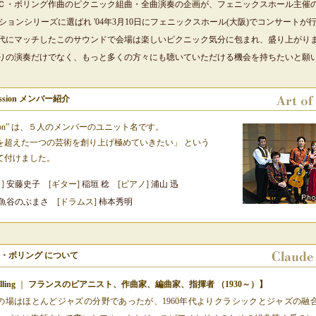
Ｃ・ボリング作曲のピクニック組曲・全曲演奏の企画が、フェニックスホール主催
ションシリーズに選ばれ '04年3月10日にフェニックスホール(大阪)でコンサートが
代にマッチしたこのサウンドで会場は楽しいピクニック気分に包まれ、盛り上がり
りの演奏だけでなく、もっと多くの方々にも聴いていただける機会を持ちたいと願
 Session メンバー紹介
 Session” は、５人のメンバーのユニット名です。
を超えた一つの芸術を創り上げ極めていきたい」 という
て付けました。
]
安藤史子
[ギター]
稲垣 稔
[ピアノ]
浦山 迅
魚谷のぶまさ
[ドラムス]
柿本秀明
・ボリング について
ling
｜
フランスのピアニスト、作曲家、編曲家、指揮者 （1930～）】
の場はほとんどジャズの分野であったが、1960年代よりクラシックとジャズの融